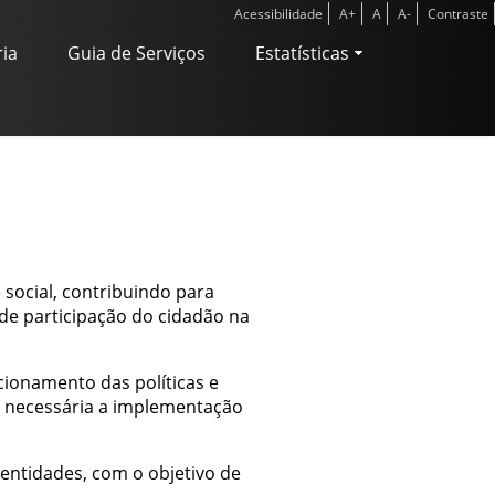
Acessibilidade
A+
A
A-
Contraste
ria
Guia de Serviços
Estatísticas
social, contribuindo para
de participação do cidadão na
cionamento das políticas e
e necessária a implementação
entidades, com o objetivo de