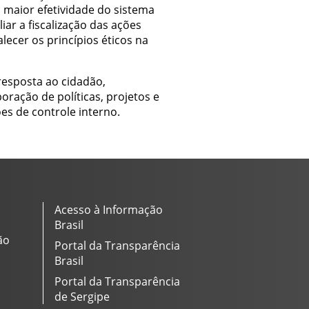
a maior efetividade do sistema
ar a fiscalização das ações
lecer os princípios éticos na
esposta ao cidadão,
ração de políticas, projetos e
es de controle interno.
Acesso à Informação
Brasil
ão
Portal da Transparência
Brasil
Portal da Transparência
de Sergipe