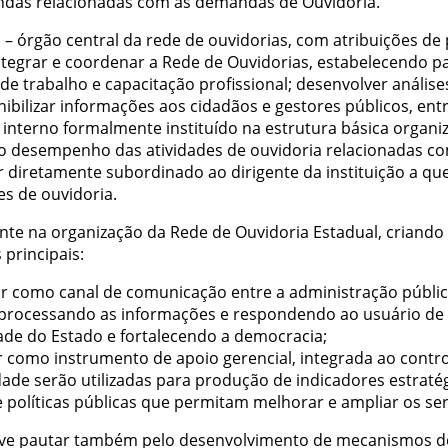
das relacionadas com as demandas de Ouvidoria.
– órgão central da rede de ouvidorias, com atribuições de p
integrar e coordenar a Rede de Ouvidorias, estabelecendo p
de trabalho e capacitação profissional; desenvolver análise
ibilizar informações aos cidadãos e gestores públicos, entr
 interno formalmente instituído na estrutura básica organiz
o desempenho das atividades de ouvidoria relacionadas com
or diretamente subordinado ao dirigente da instituição a qu
s de ouvidoria.
nte na organização da Rede de Ouvidoria Estadual, criand
principais:
ar como canal de comunicação entre a administração públic
rocessando as informações e respondendo ao usuário de for
ade do Estado e fortalecendo a democracia;
ar como instrumento de apoio gerencial, integrada ao contr
de serão utilizadas para produção de indicadores estratég
 políticas públicas que permitam melhorar e ampliar os ser
eve pautar também pelo desenvolvimento de mecanismos de 