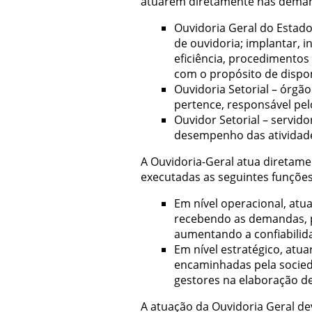
atuarem diretamente nas deman
Ouvidoria Geral do Estado 
de ouvidoria; implantar, 
eficiência, procedimentos 
com o propósito de dispon
Ouvidoria Setorial – órgão
pertence, responsável pel
Ouvidor Setorial – servid
desempenho das atividade
A Ouvidoria-Geral atua diretame
executadas as seguintes funções 
Em nível operacional, atu
recebendo as demandas, p
aumentando a confiabilid
Em nível estratégico, atu
encaminhadas pela socieda
gestores na elaboração de
A atuação da Ouvidoria Geral d